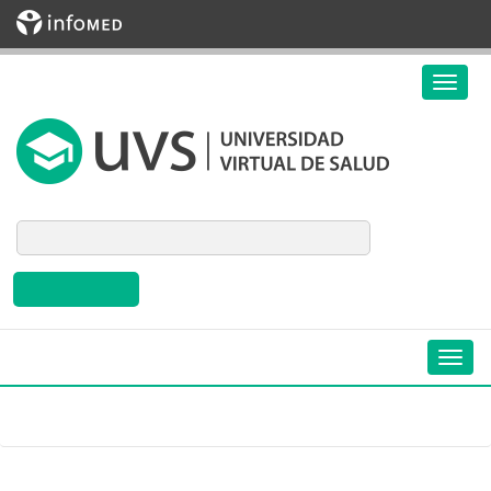
Biblioteca Virtual en Salud de Cuba
Inicio
»
Eventos
»
Año de realización
»
en 2021
Eventos