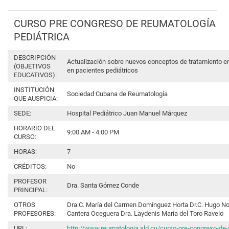
CURSO PRE CONGRESO DE REUMATOLOGÍA
PEDIÁTRICA
DESCRIPCIÓN
Actualización sobre nuevos conceptos de tratamiento 
(OBJETIVOS
en pacientes pediátricos
EDUCATIVOS):
INSTITUCIÓN
Sociedad Cubana de Reumatología
QUE AUSPICIA:
SEDE:
Hospital Pediátrico Juan Manuel Márquez
HORARIO DEL
9:00 AM - 4:00 PM
CURSO:
HORAS:
7
CRÉDITOS:
No
PROFESOR
Dra. Santa Gómez Conde
PRINCIPAL:
OTROS
Dra.C. María del Carmen Domínguez Horta Dr.C. Hugo No
PROFESORES:
Cantera Oceguera Dra. Laydenis María del Toro Ravelo
URL:
http://www.reumatologia.sld.cu/curso-pre-congreso-de-