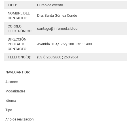
TIPO:
Curso de evento
NOMBRE DEL
Dra. Santa Gómez Conde
CONTACTO:
CORREO
santagc@infomed.sld.cu
ELECTRÓNICO:
DIRECCIÓN
POSTAL DEL
Avenida 31 e/. 76 y 100 . CP 11400
CONTACTO:
TELÉFONO(S):
(537) 260 2860 ; 260 9651
NAVEGAR POR:
Alcance
Modalidades
Idioma
Tipo
Año de realización